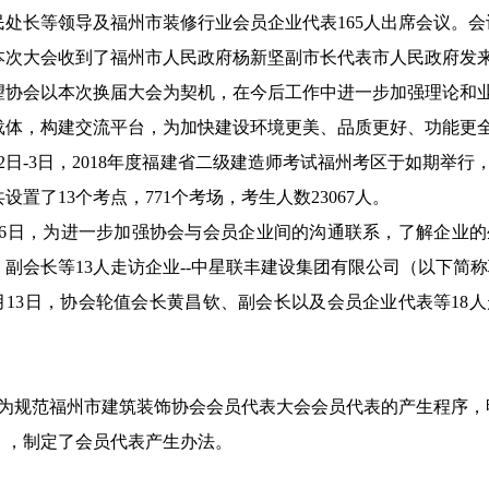
民处长等领导及福州市装修行业会员企业代表165人出席会议。
本次大会收到了福州市人民政府杨新坚副市长代表市人民政府发
望协会以本次换届大会为契机，在今后工作中进一步加强理论和
载体，构建交流平台，为加快建设环境更美、品质更好、功能更
6月2日-3日，2018年度福建省二级建造师考试福州考区于如期
设置了13个考点，771个考场，考生人数23067人。
年9月6日，为进一步加强协会与会员企业间的沟通联系，了解企
副会长等13人走访企业--中星联丰建设集团有限公司（以下简
11月13日，协会轮值会长黄昌钦、副会长以及会员企业代表等1
日，为规范福州市建筑装饰协会会员代表大会会员代表的产生程序
》，制定了会员代表产生办法。