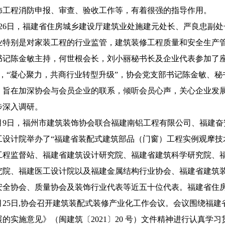
饰工程消防申报、审查、验收工作等，有着很强的指导作用。
7月26日，福建省住房城乡建设厅建筑业处施建元处长、严良忠
业特别是对家装工程的行业监管，建筑装修工程质量和安全生产
书记陈金敏主持，何世根会长，刘小丽秘书长及企业代表参加了
8月，“凝心聚力，共商行业转型升级”，协会党支部书记陈金敏
。旨在加深协会与会员企业的联系，倾听会员心声，关心企业发
步深入调研。
10月9日，福州市建筑装饰协会联合福建南铝工程有限公司、福
工设计院举办了“福建省装配式建筑部品（门窗）工程实例观摩技
工程监督站、福建省建筑设计研究院、福建省建筑科学研究院、
究院、福建医工设计院以及福建金属结构行业协会、福建省建筑
安全协会、质量协会及装饰行业代表等近五十位代表。福建省住
10月25日,协会召开建筑装配式装修产业化工作会议。会议围绕
的实施意见》（闽建筑〔2021〕20 号）文件精神进行认真