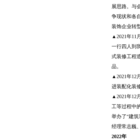
展思路。与
争现状和各
装饰企业转
▲2021年
一行四人到
式装修工程
品。
▲2021年
进装配化装
▲2021年
工等过程中
举办了“建
经理常志巍
2022年